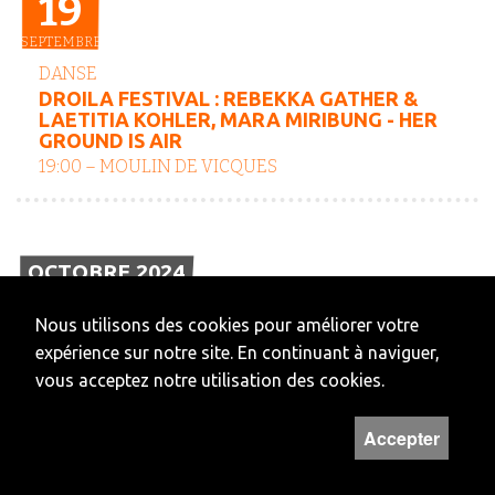
19
SEPTEMBRE
DANSE
DROILA FESTIVAL : REBEKKA GATHER &
LAETITIA KOHLER, MARA MIRIBUNG - HER
GROUND IS AIR
19:00 – MOULIN DE VICQUES
OCTOBRE 2024
Nous utilisons des cookies pour améliorer votre
DU
19/09/2024
expérience sur notre site. En continuant à naviguer,
AU
12/10/2024
vous acceptez notre utilisation des cookies.
DIVERS
Accepter
COURS EXTRA-SCOLAIRES 2024-2025
: OUVERTURE DES INSCRIPTIONS
DIVERS LIEUX, DELÉMONT ET DISTRICT