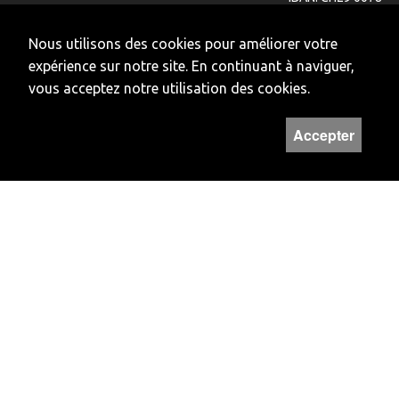
9016 2345 1001 2
SWIFT: BcJUCH22
Nous utilisons des cookies pour améliorer votre
CLEARING: 78910
expérience sur notre site. En continuant à naviguer,
vous acceptez notre utilisation des cookies.
Accepter
HORAIRES
Lundi et vendredi
Fermé
Mardi à jeudi
14H - 17H