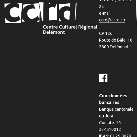
22
e-mail:
ccrd@ccrd.ch
CP 126
Route de Bâle, 10
2800 Delémont 1
Coordonnées
bancaires
Banque cantonale
du Jura
Compte: 16
234510012
IBAN: CH29 0078