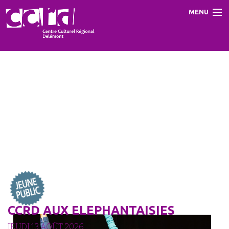
MENU
Accueil
Programme
Prestations
Le CCRD
Contact
CCRD AUX ELEPHANTAISIES
JEUDI 13 AOÛT 2026