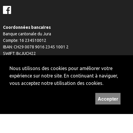
Coordonnées bancaires
Banque cantonale du Jura
Compte: 16 234510012
IBAN: CH29 0078 9016 2345 1001 2
SWIFT: BcJUCH22
CLEARING: 78910
Nous utilisons des cookies pour améliorer votre
expérience sur notre site. En continuant à naviguer,
HORAIRES
vous acceptez notre utilisation des cookies.
Lundi et vendredi
Fermé
Accepter
Mardi à jeudi
14H - 17H
Hors de ces horaires, vous pouvez prendre rendez-vous au numéro
032 422 50 22