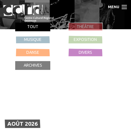
MENU
Accueil
TOUT
THÉÂTRE
Programme
MUSIQUE
EXPOSITION
DANSE
DIVERS
Prestations
ARCHIVES
Le CCRD
Contact
AOÛT 2026