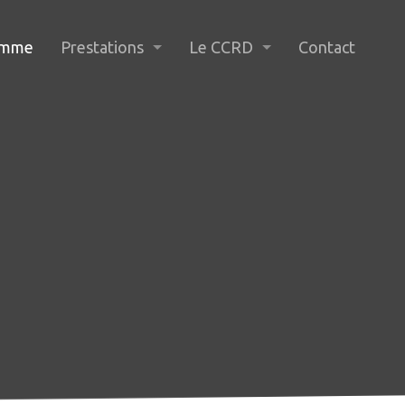
amme
Prestations
Le CCRD
Contact
Diffusion - Affiches & flyers
Buts
Passeport vacances
L’Association
Cours extra-scolaires
Adhésion
Billetterie
Bénévoles
Assemblée générale
Séance de coordination cultur