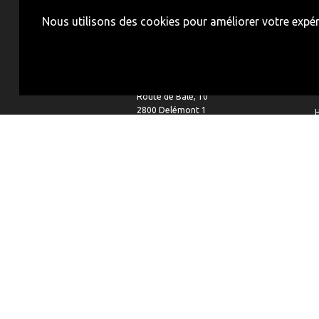
Nous utilisons des cookies pour améliorer votre expéri
Tél. 032 / 422 50 22
e-mail:
ccrd@ccrd.ch
CP 126
Route de Bâle, 10
2800 Delémont 1
H
Coordonnées bancaires
Banque cantonale du Jura
Compte: 16 234510012
IBAN: CH29 0078 9016 2345 1001 2
SWIFT: BcJUCH22
CLEARING: 78910