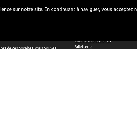
ence sur notre site. En continuant à naviguer, vous acceptez no
HORAIRES
PRESTATIONS
Diffusion - Affiches & flyers
Lundi et vendredi
Fermé
Passeport vacances
Mardi à jeudi
14H - 17H
Cours extra-scolaires
Billetterie
ors de ces horaires, vous pouvez
prendre rendez-vous au numéro 032
422 50 22
Newsletter