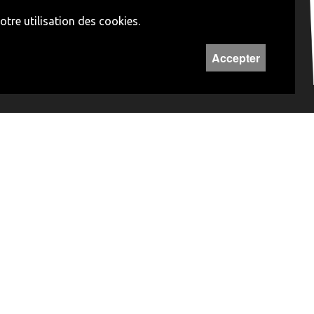
tre utilisation des cookies.
PARTICIPEZ !
Accepter
Devenez membre
Devenez bénévole
MÉDIAS
Dossiers et images de presse